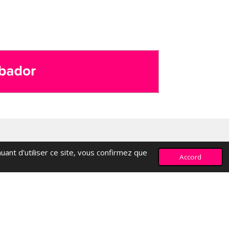
or
uant d'utiliser ce site, vous confirmez que
Accord
Propulsé par
Webador