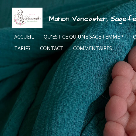
Passer
au
Manon
Vancaster, Sage-f
contenu
principal
ACCUEIL
QU'EST CE QU'UNE SAGE-FEMME ?
Q
TARIFS
CONTACT
COMMENTAIRES