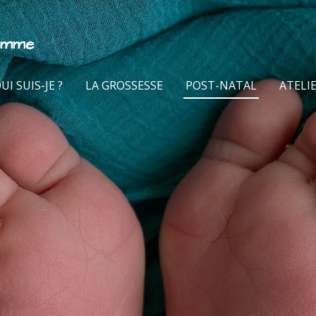
emme
UI SUIS-JE ?
LA GROSSESSE
POST-NATAL
ATELI